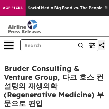
ssages on Social Media
Big Food vs. The People. Big Fo
AGP PICKS
Bruder Consulting &
Venture Group, 다크 호스 컨
설팅의 재생의학
(Regenerative Medicine) 부
문으로 편입