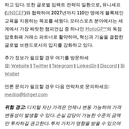
하고 있다. 또한 글로벌 임팩트 전략의 일환으로, 유니세프
(
UNICEF
)와 협력하여 2027년까지 110만 명에게 블록체인
교육을 지원하는 목표를 세웠다. 모터스포츠 분야에서는 세
계에서 가장 짜릿한 챔피언십 중 하나인
MotoGP™
의 독점
암호화폐 거래소 파트너로 활약하며, 혁신과 기술을 결합한
글로벌 브랜드로서의 입지를 강화하고 있다.
추가 정보가 필요할 경우 여기를 방문하세
요:
Website
|
Twitter
|
Telegram
|
LinkedIn
|
Discord
|
Bit
Wallet
언론 문의가 필요할 경우 다음 연락처로 문의하세요:
media@bitget.com
위험 경고:
디지털 자산 가격은 언제나 변동 가능하며 가격
변동성이 발생할 수 있다. 손실 감당이 가능한 수준의 금액
만 투자하길 권고한다. 투자 가치가 영향을 받을 수 있으며