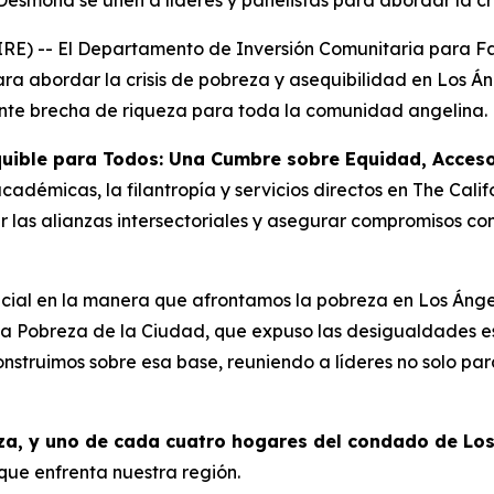
esmond se unen a líderes y panelistas para abordar la cri
 -- El Departamento de Inversión Comunitaria para Fam
ara abordar la crisis de pobreza y asequibilidad en Los Á
ciente brecha de riqueza para toda la comunidad angelina.
uible para Todos: Una Cumbre sobre Equidad, Acceso
cadémicas, la filantropía y servicios directos en The Cal
 las alianzas intersectoriales y asegurar compromisos con
cial en la manera que afrontamos la pobreza en Los Ángel
 la Pobreza de la Ciudad, que expuso las desigualdades e
truimos sobre esa base, reuniendo a líderes no solo para
za, y uno de cada cuatro hogares del condado de Los 
que enfrenta nuestra región.