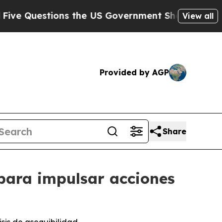
 the US Government Should Answer About Its Se
View all
Provided by AGP
Share
para impulsar acciones