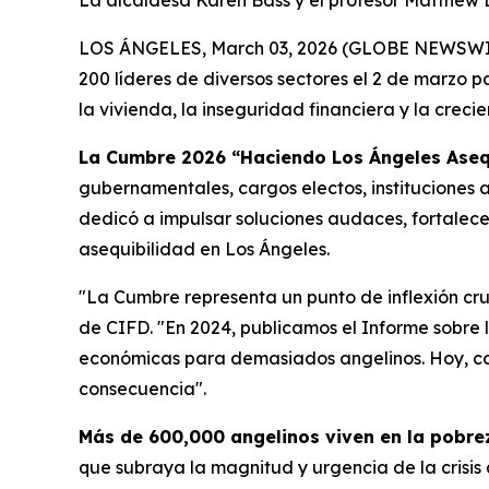
La alcaldesa Karen Bass y el profesor Matthew D
LOS ÁNGELES, March 03, 2026 (GLOBE NEWSWIRE)
200 líderes de diversos sectores el 2 de marzo p
la vivienda, la inseguridad financiera y la cre
La Cumbre 2026 “Haciendo Los Ángeles Aseq
gubernamentales, cargos electos, instituciones a
dedicó a impulsar soluciones audaces, fortalecer
asequibilidad en Los Ángeles.
"La Cumbre representa un punto de inflexión cru
de CIFD. "En 2024, publicamos el Informe sobre
económicas para demasiados angelinos. Hoy, cons
consecuencia".
Más de 600,000 angelinos viven en la pobre
que subraya la magnitud y urgencia de la crisis 