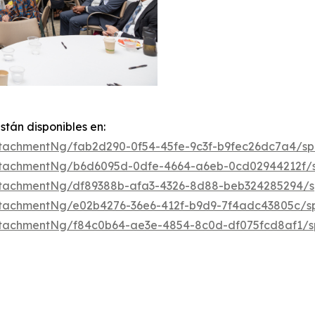
tán disponibles en:
tachmentNg/fab2d290-0f54-45fe-9c3f-b9fec26dc7a4/s
ttachmentNg/b6d6095d-0dfe-4664-a6eb-0cd02944212f/
ttachmentNg/df89388b-afa3-4326-8d88-beb324285294/
tachmentNg/e02b4276-36e6-412f-b9d9-7f4adc43805c/s
tachmentNg/f84c0b64-ae3e-4854-8c0d-df075fcd8af1/