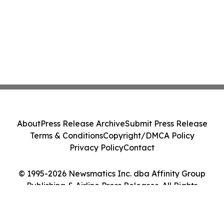
About
Press Release Archive
Submit Press Release
Terms & Conditions
Copyright/DMCA Policy
Privacy Policy
Contact
© 1995-2026 Newsmatics Inc. dba Affinity Group
Publishing & Airline Press Releases. All Rights
Reserved.
Cookie Settings / Your Privacy Choices