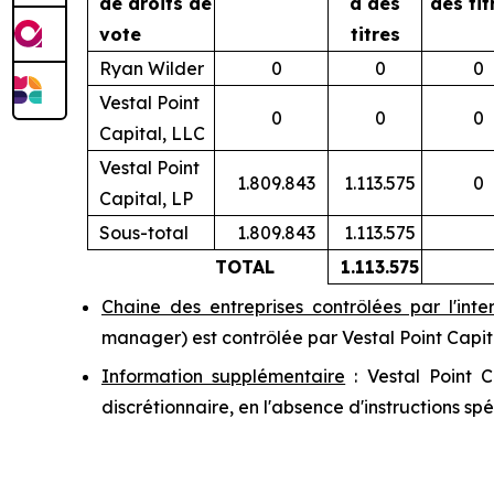
de droits de
à des
des tit
vote
titres
Ryan Wilder
0
0
0
Vestal Point
0
0
0
Capital, LLC
Vestal Point
1.809.843
1.113.575
0
Capital, LP
Sous-total
1.809.843
1.113.575
TOTAL
1.113.575
Chaine des entreprises contrôlées par l'int
manager
) est contrôlée par Vestal Point Capit
Information supplémentaire
: Vestal Point C
discrétionnaire, en l'absence d'instructions spé