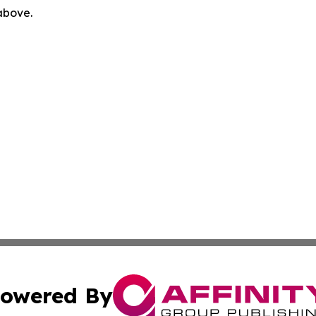
 above.
owered By