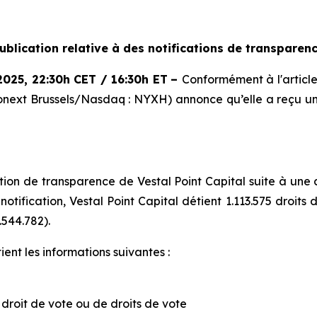
ublication relative à des notifications de transparen
2025
,
22:30h CET / 16:30h ET
–
Conformément à l'article 
onext Brussels/Nasdaq : NYXH) annonce qu’elle a reçu u
on de transparence de Vestal Point Capital suite à une ac
notification, Vestal Point Capital détient 1.113.575 droit
.544.782).
ent les informations suivantes :
e droit de vote ou de droits de vote