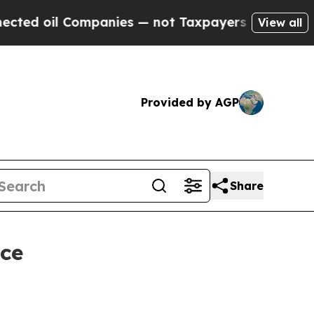
il Companies — not Taxpayers — the Chance to Ca
View all
Provided by AGP
Share
nce