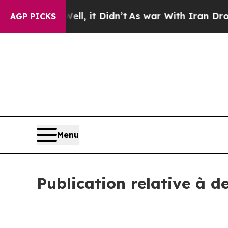
%. Well, it Didn’t
As war With Iran Drove oil P
AGP PICKS
Menu
Publication relative à d