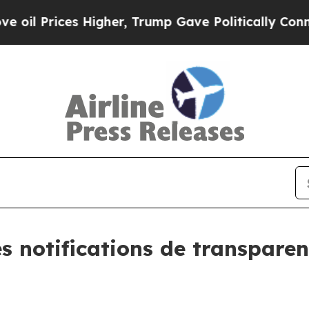
rices Higher, Trump Gave Politically Connected o
es notifications de transpare