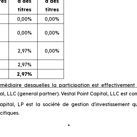
res
à des
à des
titres
titres
0,00%
0,00%
0,00%
0,00%
2,97%
0,00%
2,97%
2,97%
ermédiaire desquelles la participation est effectivemen
al, LLC (
general partner
). Vestal Point Capital, LLC est co
apital, LP est la société de gestion d'investissement 
cifiques.
*