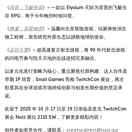
《
回音：飞艇传说
》– 一款以 Elysium 天际为背景的飞艇生
存 RPG，将于今年晚些时候问世。
《
蜂巢：异星物语
》– 温馨向生存冒险游戏，玩家将扮演生
物工程师，肩负研究外星生态以拯救地球的使命。
《
反抗引擎
》– 超高速复古射击游戏，将 90 年代射击游戏
的闪电节奏与毁天灭地的近战连招完美融合。
以多元化发行策略为核心，重点聚焦社群构建、达人合作及
早期 IP 培育，Snail Games 亮相 TwitchCon 展会，再次
彰显其在全球游戏市场持续创新与创造长期价值的坚定承
诺。
欢迎于 2025 年 10 月 17 日至 19 日亲临圣迭戈 TwitchCon
展会 Noiz 展位 2115 SW，了解更多精彩内容！
创作者如有意合作，请联系：
creatordirect@noiz.gg