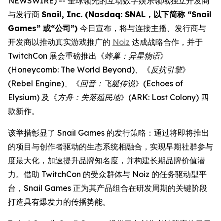
NEWSWIRE) -- 全球领先的互动数字娱乐领域独立开发商
与发行商
Snail, Inc. (Nasdaq: SNAL，以下简称 “Snail
Games” 或“公司”)
今日宣布，将与连接主播、发行商与
开发商以推动真实游戏推广的
Noiz
达成战略合作，并于
TwitchCon 展会重磅推出《
蜂巢：异星物语
》
(
Honeycomb: The World Beyond
)、《
反抗引擎
》
(
Rebel Engine
)、《
回音：飞艇传说
》(
Echoes of
Elysium
) 及《
方舟：失落殖民地
》(
ARK: Lost Colony
) 四
款新作。
该举措彰显了 Snail Games 的发行策略：通过将即将推出
的项目与创作者驱动的生态系统相融合，实现早期社群参与
度最大化，加速提升品牌知名度，并构建长期品牌价值潜
力。借助 TwitchCon 的受众群体与 Noiz 的任务驱动型平
台，Snail Games 正为其产品组合在研发周期的关键阶段
打造具有爆发力的传播势能。