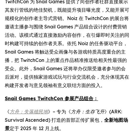
TwitchCon 为 Snail Games 提供了向创作者社群直接展示
其发行管线的绝佳契机，既能提升项目曝光度，又能开展可
规模化的创作者主导式营销。Noiz 在 TwitchCon 的展台将
邀请主播参与围绕 Snail Games 产品组合设计的付费营销
活动。该模式通过直接激励内容创作，在引爆即时关注的同
时构建可持续的创作者关系。依托 Noiz 的任务驱动平台，
Snail Games 将触达受众画像与各游戏特质高度重合的主
播，把 TwitchCon 上的重点作品精准推送给相关性最强的
受众。此外，Snail Games 还将举办仅限受邀者参与的会
后派对，提供独家游戏试玩与行业交流机会，充分体现其在
构建开发者与意见领袖有意义联结方面的投入。
Snail Games TwitchCon 参展产品组合：
《
方舟：失落殖民地
》– 专为《
方舟：生存飞升
》(ARK:
Survival Ascended) 打造的首部正传扩展包，
全新地图场
景
定于 2025 年 12 月上线。